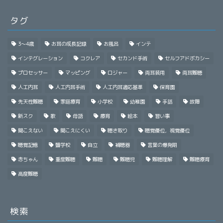
タグ
3～4歳
お耳の成長記録
お風呂
インテ
インテグレーション
コクレア
セカンド手術
セルフアドボカシー
プロセッサー
マッピング
ロジャー
両耳装用
両耳難聴
人工内耳
人工内耳手術
人工内耳適応基準
保育園
先天性難聴
家庭療育
小学校
幼稚園
手話
故障
新スク
歌
母語
療育
絵本
習い事
聞こえない
聞こえにくい
聴き取り
聴覚優位，視覚優位
聴覚記憶
聾学校
自立
補聴器
言葉の爆発期
赤ちゃん
重度難聴
難聴
難聴児
難聴理解
難聴療育
高度難聴
検索