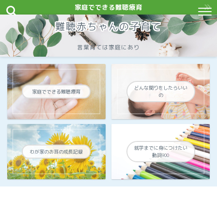
家庭でできる難聴療育
難聴赤ちゃんの子育て
言葉育ては家庭にあり
どんな関りをしたらいい
家庭でできる難聴療育
の
就学までに身につけたい
わが家のお耳の成長記録
動詞900