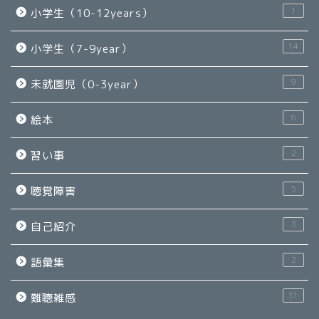
1
小学生（10-12years）
14
小学生（7-9year）
9
未就園児（0-3year）
6
絵本
2
習い事
5
聴覚障害
3
自己紹介
2
語彙集
31
難聴雑感