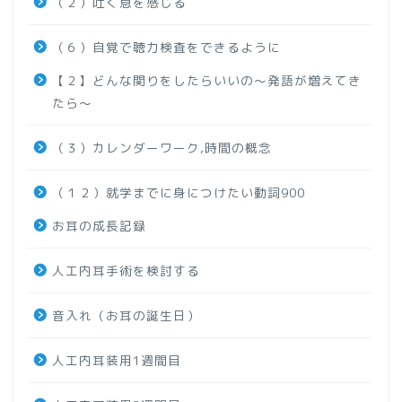
（２）吐く息を感じる
（６）自覚で聴力検査をできるように
【２】どんな関りをしたらいいの～発語が増えてき
たら～
（３）カレンダーワーク,時間の概念
（１２）就学までに身につけたい動詞900
お耳の成長記録
人工内耳手術を検討する
音入れ（お耳の誕生日）
人工内耳装用1週間目