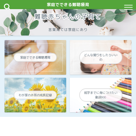
家庭でできる難聴療育
難聴赤ちゃんの子育て
言葉育ては家庭にあり
どんな関りをしたらいい
家庭でできる難聴療育
の
就学までに身につけたい
わが家のお耳の成長記録
動詞900