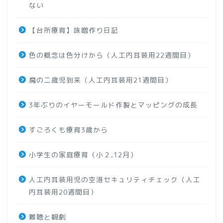
ない
【台所療育】味噌作り日記
色の概念は色分けから（人工内耳装用22週間目）
魔の二歳児到来（人工内耳装用21週間目）
3年ぶりのイヤーモールド作製とマッピングの成長
すごろくも療育3歳から
小学生の家庭療育（小２,12月）
人工内耳装用児の空港セキュリティチェック（人工
内耳装用20週間目）
難聴と観劇