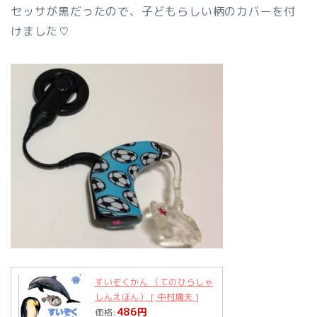
セッサが黒だったので、子どもらしい柄のカバーを付
けました♡
すいぞくかん （てのひらしゃ
しんえほん） [ 中村庸夫 ]
486円
価格: