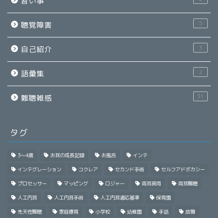
習い事
5
聴覚障害
3
自己紹介
2
語彙集
31
難聴雑感
タグ
3～4歳
お耳の成長記録
お風呂
インテ
インテグレーション
コクレア
セカンド手術
セルフアドボカシー
プロセッサー
マッピング
ロジャー
両耳装用
両耳難聴
人工内耳
人工内耳手術
人工内耳適応基準
保育園
先天性難聴
家庭療育
小学校
幼稚園
手話
故障