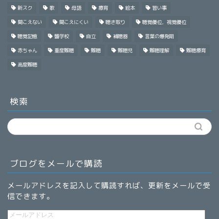
新スク
歌
母語
療育
絵本
習い事
聞こえない
聞こえにくい
聴き取り
聴覚優位，視覚優位
聴覚記憶
聾学校
自立
補聴器
言葉の爆発期
赤ちゃん
重度難聴
難聴
難聴児
難聴理解
難聴療育
高度難聴
検索
ブログをメールで購読
メールアドレスを記入して購読すれば、更新をメールで受
信できます。
メ