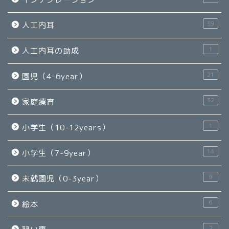
39
人工内耳
1
人工内耳の助成
21
園児（4-6year）
32
家庭療育
1
小学生（10-12years）
14
小学生（7-9year）
9
未就園児（0-3year）
6
絵本
2