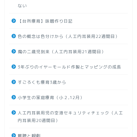
ない
【台所療育】味噌作り日記
色の概念は色分けから（人工内耳装用22週間目）
魔の二歳児到来（人工内耳装用21週間目）
3年ぶりのイヤーモールド作製とマッピングの成長
すごろくも療育3歳から
小学生の家庭療育（小２,12月）
人工内耳装用児の空港セキュリティチェック（人工
内耳装用20週間目）
難聴と観劇