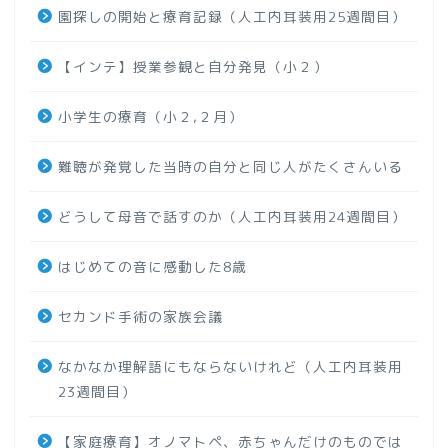
園探しの開始と療育記録（人工内耳装用25週間目）
【インテ】授業参観と自分発見（小２）
小学生の療育（小２,２月）
難聴が発覚した当時の自分と同じ人がたくさんいる
どうして母音で話すのか（人工内耳装用24週間目）
はじめての音に感動した8歳
セカンド手術の家族会議
なかなか理解語にもならないけれど（人工内耳装用
23週間目）
【家庭療育】オノマトペ、赤ちゃんだけのものでは