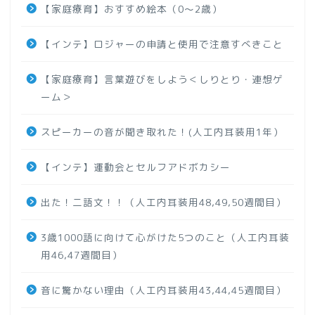
【家庭療育】おすすめ絵本（0～2歳）
【インテ】ロジャーの申請と使用で注意すべきこと
【家庭療育】言葉遊びをしよう＜しりとり・連想ゲ
ーム＞
スピーカーの音が聞き取れた！(人工内耳装用1年）
【インテ】運動会とセルフアドボカシー
出た！二語文！！（人工内耳装用48,49,50週間目）
3歳1000語に向けて心がけた5つのこと（人工内耳装
用46,47週間目）
音に驚かない理由（人工内耳装用43,44,45週間目）