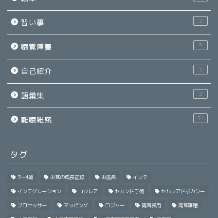
2
習い事
5
聴覚障害
3
自己紹介
2
語彙集
31
難聴雑感
タグ
3～4歳
お耳の成長記録
お風呂
インテ
インテグレーション
コクレア
セカンド手術
セルフアドボカシー
プロセッサー
マッピング
ロジャー
両耳装用
両耳難聴