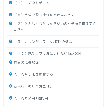
（２）吐く息を感じる
（６）自覚で聴力検査をできるように
【２】どんな関りをしたらいいの～発語が増えてき
たら～
（３）カレンダーワーク,時間の概念
（１２）就学までに身につけたい動詞900
お耳の成長記録
人工内耳手術を検討する
音入れ（お耳の誕生日）
人工内耳装用1週間目