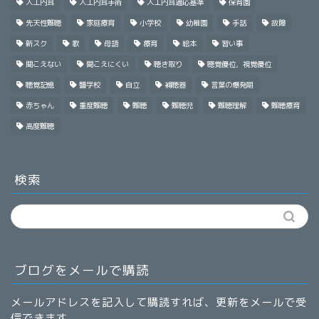
人工内耳
人工内耳手術
人工内耳適応基準
保育園
先天性難聴
家庭療育
小学校
幼稚園
手話
故障
新スク
歌
母語
療育
絵本
習い事
聞こえない
聞こえにくい
聴き取り
聴覚優位，視覚優位
聴覚記憶
聾学校
自立
補聴器
言葉の爆発期
赤ちゃん
重度難聴
難聴
難聴児
難聴理解
難聴療育
高度難聴
検索
ブログをメールで購読
メールアドレスを記入して購読すれば、更新をメールで受
信できます。