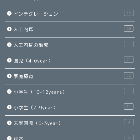
12
インテグレーション
39
人工内耳
1
人工内耳の助成
21
園児（4-6year）
32
家庭療育
1
小学生（10-12years）
14
小学生（7-9year）
9
未就園児（0-3year）
6
絵本