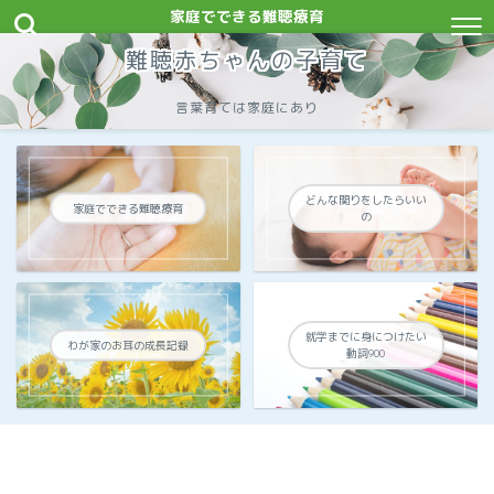
家庭でできる難聴療育
難聴赤ちゃんの子育て
言葉育ては家庭にあり
どんな関りをしたらいい
家庭でできる難聴療育
の
就学までに身につけたい
わが家のお耳の成長記録
動詞900