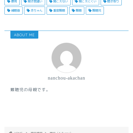
療育
聞き間違い
聞こえない
聞こえにくい
聴き取り
補聴器
赤ちゃん
重度難聴
難聴
難聴児
ABOUT ME
nanchou-akachan
難聴児の母親です。