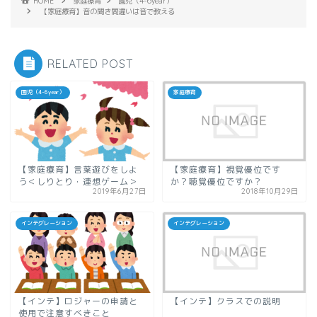
HOME
家庭療育
園児（4-6year）
【家庭療育】音の聞き間違いは音で教える
RELATED POST
園児（4-6year）
家庭療育
【家庭療育】言葉遊びをしよ
【家庭療育】視覚優位です
う＜しりとり・連想ゲーム＞
か？聴覚優位ですか？
2019年6月27日
2018年10月29日
インテグレーション
インテグレーション
【インテ】ロジャーの申請と
【インテ】クラスでの説明
使用で注意すべきこと